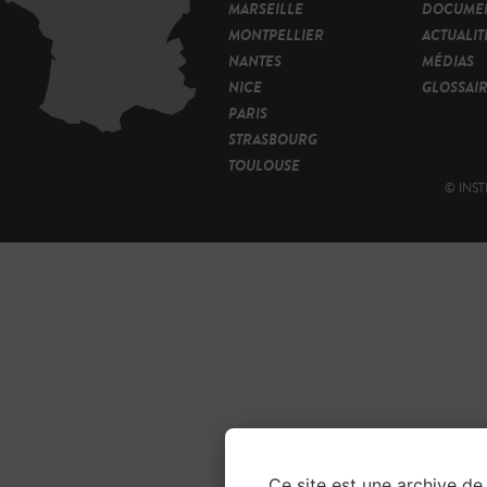
MARSEILLE
DOCUMEN
MONTPELLIER
ACTUALIT
NANTES
MÉDIAS
NICE
GLOSSAI
PARIS
STRASBOURG
TOULOUSE
© INST
Ce site est une archive de 