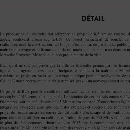
DÉTAIL
La proposition du candidat fait référence au projet de 8,5 km de voierie, 
appelé boulevard urbain sud (BUS). Ce projet permettrait de boucler la 
réalisation, dont la construction fait l’objet d’un contrat de partenariat public
maîtrise d’ouvrage et le financement de cet aménagement sont tous deux ass
Marseille Provence Métropole, et non par la mairie de la ville.
Bien qu’il ne soit pas prévu que la ville de Marseille prenne part au finan
figure au programme des deux principaux candidats à la mairie de Marseil
conduire ce projet en maîtrise d’ouvrage publique pour un achèvement des t
Claude Gaudin prévoyant de le réaliser en six ans
via
un nouveau contrat de par
Ce projet de BUS peut être chiffré en utilisant l’actuel chantier de rocade de
en octobre 2013, comme comparable. Le montant de cet investissement s’élèv
kilomètres, soit un coût de près de 65 M€ par km de tracé. Toutes choses égales 
intégration paysagère ainsi que des pistes cyclables et contre-allées sont pré
projet de rocade mettra en œuvre des dispositifs d’éclairage et de ventilatio
pourraient donc afficher un coût de réalisation de près de 550 M€, soit plus de
le plan de déplacements urbains voté en 2013 par la communauté urbaine p
faisabilité (308 M€ dont 290 M€ de coût des travaux et 18 M€ de coûts de maît