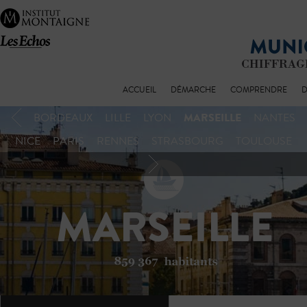
ACCUEIL
DÉMARCHE
COMPRENDRE
D
MARSEILLE
BORDEAUX
LILLE
LYON
NANTES
NICE
PARIS
RENNES
STRASBOURG
TOULOUSE