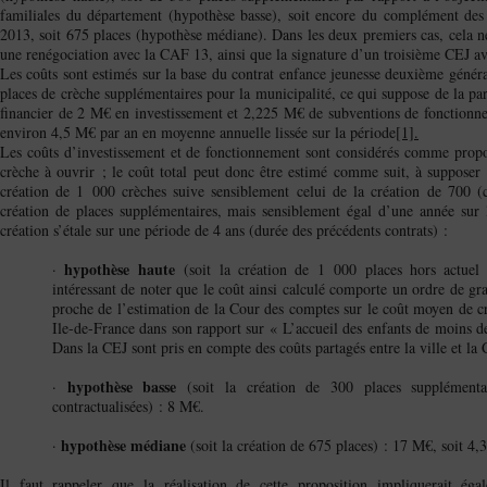
familiales du département (hypothèse basse), soit encore du complément des 
2013, soit 675 places (hypothèse médiane). Dans les deux premiers cas, cela né
une renégociation avec la CAF 13, ainsi que la signature d’un troisième CEJ a
Les coûts sont estimés sur la base du contrat enfance jeunesse deuxième générat
places de crèche supplémentaires pour la municipalité, ce qui suppose de la part
financier de 2 M€ en investissement et 2,225 M€ de subventions de fonctionne
environ 4,5 M€ par an en moyenne annuelle lissée sur la période
[1].
Les coûts d’investissement et de fonctionnement sont considérés comme prop
crèche à ouvrir ; le coût total peut donc être estimé comme suit, à supposer 
création de 1 000 crèches suive sensiblement celui de la création de 700 (
création de places supplémentaires, mais sensiblement égal d’une année sur l’
création s’étale sur une période de 4 ans (durée des précédents contrats) :
hypothèse haute
·
(soit la création de 1 000 places hors actuel 
intéressant de noter que le coût ainsi calculé comporte un ordre de gr
proche de l’estimation de la Cour des comptes sur le coût moyen de c
Ile-de-France dans son rapport sur « L’accueil des enfants de moins de
Dans la CEJ sont pris en compte des coûts partagés entre la ville et la
hypothèse basse
·
(soit la création de 300 places supplémenta
contractualisées) : 8 M€.
hypothèse médiane
·
(soit la création de 675 places) : 17 M€, soit 4,
Il faut rappeler que la réalisation de cette proposition impliquerait ég