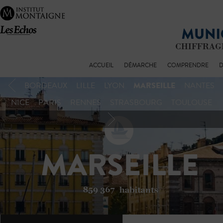
ACCUEIL
DÉMARCHE
COMPRENDRE
D
MARSEILLE
BORDEAUX
LILLE
LYON
NANTES
NICE
PARIS
RENNES
STRASBOURG
TOULOUSE