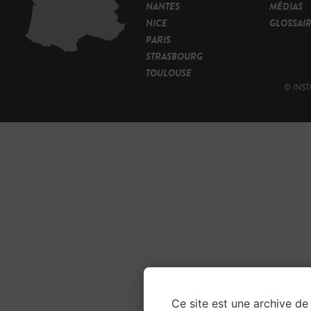
NANTES
MÉDIAS
NICE
GLOSSAI
PARIS
STRASBOURG
TOULOUSE
© INST
Ce site est une archive de 