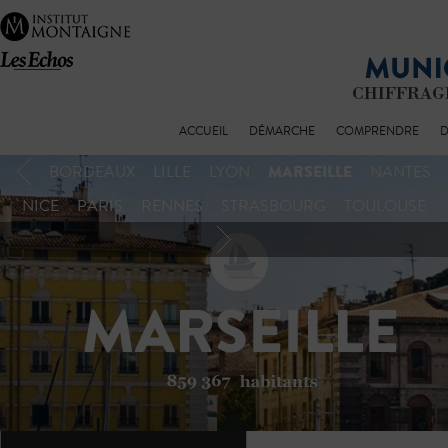
ACCUEIL
DÉMARCHE
COMPRENDRE
D
MARSEILLE
BORDEAUX
LILLE
LYON
NANTES
NICE
PARIS
RENNES
STRASBOURG
TOULOUSE