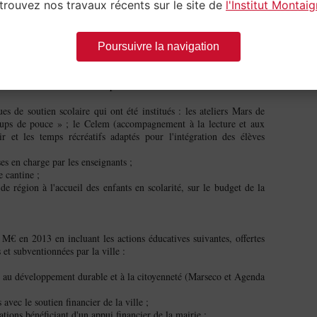
trouvez nos travaux récents sur le site de
l'Institut Montai
DÉTAIL
Poursuivre la navigation
e Marseille aux actions périscolaires menées au profit des écoles
n de la vie scolaire était d’environ 9 M€ en 2013.
on des instruments utilisés pour le soutien scolaire :
es de soutien scolaire qui ont été institués : les ateliers Mars de
 coups de pouce » ; le Celem (accompagnement à la lecture et aux
r et les temps récréatifs adaptés pour l'intégration des élèves
es en charge par les enseignants ;
e cantine ;
de région à l'accueil des enfants en scolarité, sur le budget de la
M€ en 2013 en incluant les actions éducatives suivantes, offertes
 et subventionnées par la ville :
ure, au développement durable et à la citoyenneté (Marseco et Agenda
avec le soutien financier de la ville ;
ations bénéficiant d'un appui financier de la mairie ;