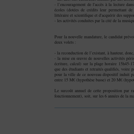
- l’encouragement de l'accès à la lecture dan
écoles (dotées de crédits leur permettant de
littéraire et scientifique et d'acquérir des supp
- les activités conduites par la cité de la musiq
Pour la nouvelle mandature, le candidat prévo
deux volets :
- la reconduction de l’existant, à hauteur, don
- la mise en œuvre de nouvelles activités péris
écriture, calcul) sur la plage horaire 15h45-1
que des étudiants et retraités qualifiés, voire
pour la ville de ce nouveau dispositif induit p
entre 15 M€ (hypothèse basse) et 20 M€ (hypot
Le surcoût annuel de cette proposition par r
fonctionnement), soit, sur les 6 années de la 