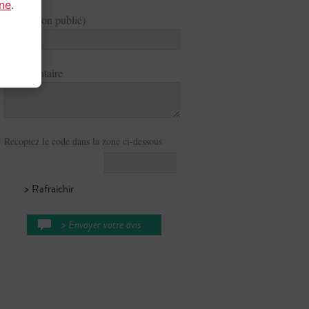
gne
.
Email (non publié)
Commentaire
Recopiez le code dans la zone ci-dessous
> Rafraichir