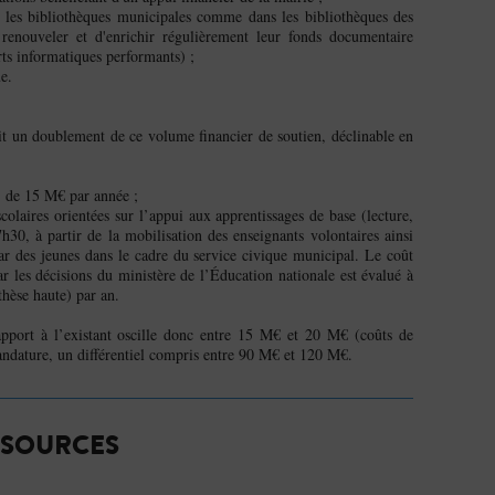
s les bibliothèques municipales comme dans les bibliothèques des
 renouveler et d'enrichir régulièrement leur fonds documentaire
orts informatiques performants) ;
ue.
it un doublement de ce volume financier de soutien, déclinable en
c, de 15 M€ par année ;
colaires orientées sur l’appui aux apprentissages de base (lecture,
7h30, à partir de la mobilisation des enseignants volontaires ainsi
 par des jeunes dans le cadre du service civique municipal. Le coût
ar les décisions du ministère de l’Éducation nationale est évalué à
hèse haute) par an.
apport à l’existant oscille donc entre 15 M€ et 20 M€ (coûts de
mandature, un différentiel compris entre 90 M€ et 120 M€.
SOURCES