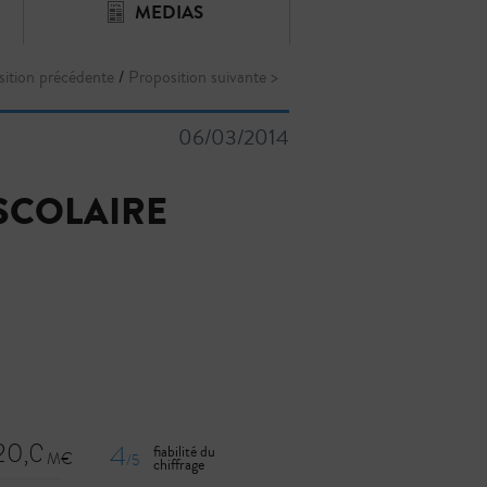
MEDIAS
sition précédente
/
Proposition suivante >
06/03/2014
SCOLAIRE
20,0
4
fiabilité du
/5
chiffrage