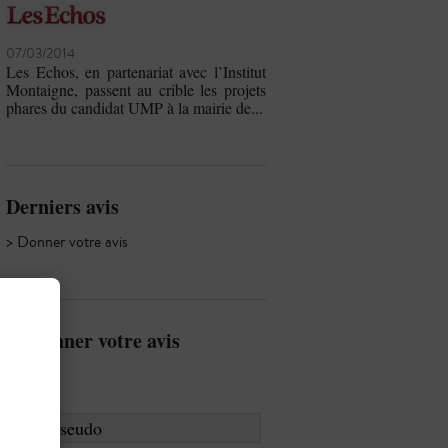
07/03/2014
Les Echos, en partenariat avec l’Institut
Montaigne, passent au crible les projets
phares du candidat UMP à la mairie de...
Derniers avis
> Donner votre avis
Donner votre avis
Pseudo