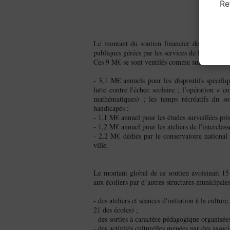
Re
Le montant du soutien financier de la ville d
publiques gérées par les services de la directio
Ces 9 M€ se sont ventilés comme suit, en foncti
- 3,1 M€ annuels pour les dispositifs spécifiqu
lutte contre l'échec scolaire ; l’opération «
mathématiques) ; les temps récréatifs du soi
handicapés ;
- 1,1 M€ annuel pour les études surveillées pris
- 1,2 M€ annuel pour les ateliers de l'interclass
- 2,2 M€ dédiés par le conservatoire national 
ville.
Le montant global de ce soutien avoisinait 15 
aux écoliers par d’autres structures municipales
- des ateliers et séances d'initiation à la cult
21 des écoles) ;
- des sorties à caractère pédagogique organisées 
- des activités culturelles menées par des associ