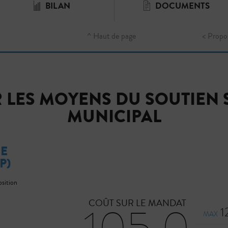
BILAN
DOCUMENTS
^ Haut de page
< Propo
 LES MOYENS DU SOUTIEN 
MUNICIPAL
DE
P)
osition
COÛT SUR LE MANDAT
105,0
1
MAX