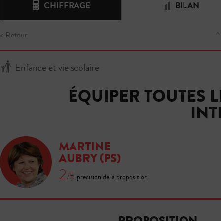
CHIFFRAGE
BILAN
< Retour
^
Enfance et vie scolaire
ÉQUIPER TOUTES L
INT
MARTINE
AUBRY
(PS)
2
/5
précision de la proposition
PROPOSITION