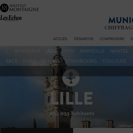
ACCUEIL
DÉMARCHE
COMPRENDRE
D
LILLE
BORDEAUX
LYON
MARSEILLE
NANTES
NICE
PARIS
RENNES
STRASBOURG
TOULOUSE