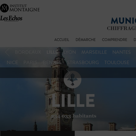
ACCUEIL
DÉMARCHE
COMPRENDRE
D
LILLE
BORDEAUX
LYON
MARSEILLE
NANTES
NICE
PARIS
RENNES
STRASBOURG
TOULOUSE