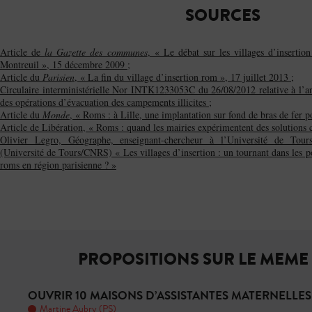
SOURCES
Article de
la Gazette des communes
, « Le débat sur les villages d’insertio
Montreuil », 15 décembre 2009 ;
Article du
Parisien
, « La fin du village d’insertion rom », 17 juillet 2013 ;
Circulaire interministérielle Nor INTK1233053C du 26/08/2012 relative à l’a
des opérations d’évacuation des campements illicites ;
Article du
Monde
, « Roms : à Lille, une implantation sur fond de bras de fer p
Article de Libération, « Roms : quand les mairies expérimentent des solutions c
Olivier Legro, Géographe, enseignant-chercheur à l’Université de To
(Université de Tours/CNRS) « Les villages d’insertion : un tournant dans les po
roms en région parisienne ? »
PROPOSITIONS SUR LE MEME
OUVRIR 10 MAISONS D’ASSISTANTES MATERNELLES
Martine Aubry (PS)