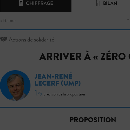
CHIFFRAGE
BILAN
< Retour
^
Actions de solidarité
ARRIVER À « ZÉRO 
JEAN-RENÉ
LECERF
(UMP)
1
/5
précision de la proposition
PROPOSITION