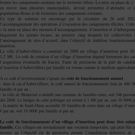
fermer les campements existants sur le territoire lillois. La mise en place de «
en œuvre dans plusieurs municipalités, devrait permettre d’atteindre ce d
populations Roms et de fermeture des campements existants.
Ce type de solution est encouragé par la circulaire du 26 août 2012 
l’accompagnement des opérations d’évacuation des campements illicites. Cette
« la mise en place des mesures d’accompagnement, d’insertion et d’hébergement
largement les acteurs locaux, au premier rang desquels les collectivités t
l’aménagement de sites d’accueil, dans l’objectif de stabiliser transitoiremen
insertion.
La ville d’Aubervilliers a construit en 2008 un village d’insertion pour 2
1,2 M€. Le coût de création d’un village d’insertion dépend fortement des cara
l’acquisition éventuelle du foncier. Faute de précisions de la part du candid
d’insertion d’Aubervilliers par famille est retenu comme le meilleur approchant
coût de fonctionnement annuel
À ce coût d’investissement s’ajoute un
:
- dans le cas d’Aubervilliers, le coût annuel de fonctionnement était de 440 
famille et par an ;
- la ville de Montreuil a installé une centaine de familles roms, soit 348 person
dès 2008. Le budget de cette politique est estimé à 1 M€ par an, soit 10 000€ pa
- la mairie de Saint-Ouen accueille 20 familles de roms dans un village d’ins
€ par an, soit 10 000€ par famille et par an.
Le coût de fonctionnement d’un village d’insertion peut donc être esti
famille.
Ces villages ont normalement une vocation temporaire, qui peut être es
mesure où l’objectif est de permettre ensuite l’installation définitive de