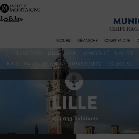
ACCUEIL
DÉMARCHE
COMPRENDRE
D
LILLE
BORDEAUX
LYON
MARSEILLE
NANTES
NICE
PARIS
RENNES
STRASBOURG
TOULOUSE