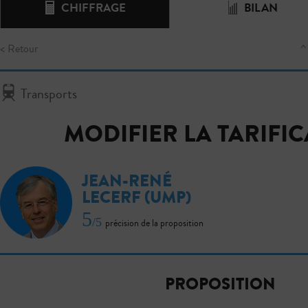
CHIFFRAGE
BILAN
< Retour
^
Transports
MODIFIER LA TARIFI
JEAN-RENÉ
LECERF
(UMP)
5
/5
précision de la proposition
PROPOSITION