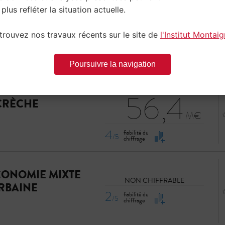
 plus refléter la situation actuelle.
COÛT SUR LE MANDAT
4,20
NDE ROCADE
trouvez nos travaux récents sur le site de
l'Institut Montai
3
fiabilité du
/5
Poursuivre la navigation
chiffrage
COÛT SUR LE MANDAT
56,4
 CRÈCHE
4
fiabilité du
/5
chiffrage
CONOMIE MIXTE
NON CHIFFRABLE
RBAINE
2
fiabilité du
/5
chiffrage