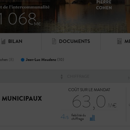
PIERRE
COHEN
PROGRAMME
BILAN
DOCUMENTS
M
Jean-Luc Moudenc
(10)
Cohen
(8)
CHIFFRAGE
COÛT SUR LE MANDAT
63,0
S MUNICIPAUX
4
fiabilité du
/5
chiffrage