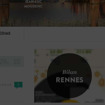
JEAN-LUC
MOUDENC
PROGRAMME
EDIAS
VOS
VOS
NOTES
AVIS
0