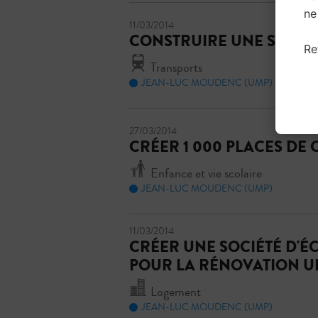
ne
11/03/2014
CONSTRUIRE UNE SECO
Re
Transports
JEAN-LUC MOUDENC (UMP)
27/03/2014
CRÉER 1 000 PLACES DE
Enfance et vie scolaire
JEAN-LUC MOUDENC (UMP)
11/03/2014
CRÉER UNE SOCIÉTÉ D'É
POUR LA RÉNOVATION U
Logement
JEAN-LUC MOUDENC (UMP)