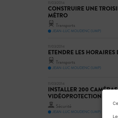
11/03/2014
CONSTRUIRE UNE TROISI
MÉTRO
Transports
JEAN-LUC MOUDENC (UMP)
11/03/2014
ETENDRE LES HORAIRES
Transports
JEAN-LUC MOUDENC (UMP)
11/03/2014
INSTALLER 200 CAMÉRAS
VIDÉOPROTECTION
Ce
Sécurité
JEAN-LUC MOUDENC (UMP)
Le