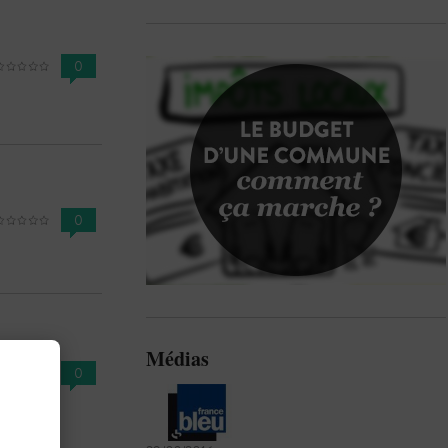
0
0
Médias
0