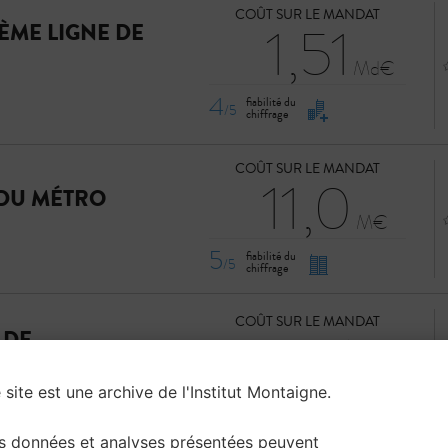
COÛT SUR LE MANDAT
1,51
ÈME LIGNE DE
4
fiabilité du
/5
chiffrage
COÛT SUR LE MANDAT
11,0
 DU MÉTRO
5
fiabilité du
/5
chiffrage
COÛT SUR LE MANDAT
17,4
 DE
 site est une archive de l'Institut Montaigne.
4
fiabilité du
/5
chiffrage
s données et analyses présentées peuvent