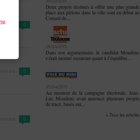
29/03/2016
Deux projets destinés à offrir une plus grande
place aux piétons dans la ville sont en débat au
Conseil de...
gne
.
0
28/04/2015
Dans son argumentaire, le candidat Moudenc
s’était montré rassurant quant à l’équilibre...
0
30/04/2015
Au moment de la campagne électorale, Jean-
Luc Moudenc avait annoncé plusieurs projets
de tracé, basés sur...
> Tous les articles
0