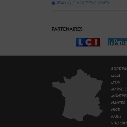
JEAN-LUC MOUDENC (UMP)
PARTENAIRES
BORDEA
LILLE
LYON
MARSEIL
MONTPEL
NANTES
NICE
PARIS
STRASB