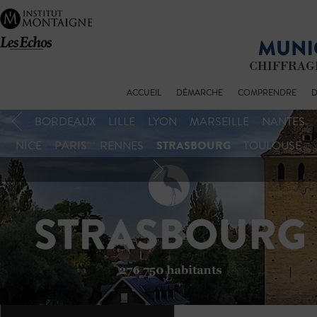
ACCUEIL
DÉMARCHE
COMPRENDRE
D
BORDEAUX
LILLE
LYON
MARSEILLE
NANTES
STRASBOURG
NICE
PARIS
RENNES
TOULOUSE