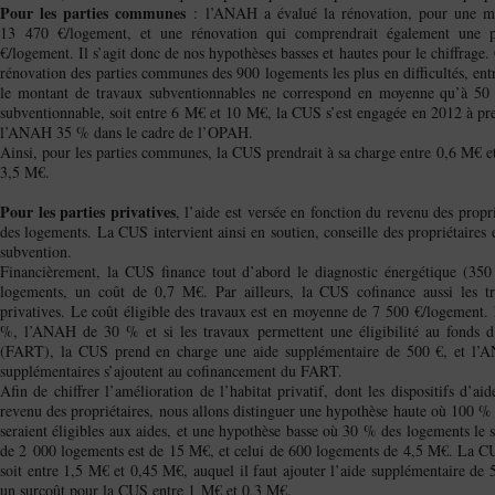
Pour les parties communes
: l’ANAH a évalué la rénovation, pour une m
13 470 €/logement, et une rénovation qui comprendrait également une p
€/logement. Il s’agit donc de nos hypothèses basses et hautes pour le chiffrage.
rénovation des parties communes des 900 logements les plus en difficultés, e
le montant de travaux subventionnables ne correspond en moyenne qu’à 50 
subventionnable, soit entre 6 M€ et 10 M€, la CUS s’est engagée en 2012 à pre
l’ANAH 35 % dans le cadre de l’OPAH.
Ainsi, pour les parties communes, la CUS prendrait à sa charge entre 0,6 M€ 
3,5 M€.
Pour les parties privatives
, l’aide est versée en fonction du revenu des propri
des logements. La CUS intervient ainsi en soutien, conseille des propriétaires 
subvention.
Financièrement, la CUS finance tout d’abord le diagnostic énergétique (35
logements, un coût de 0,7 M€. Par ailleurs, la CUS cofinance aussi les tr
privatives. Le coût éligible des travaux est en moyenne de 7 500 €/logement.
%, l’ANAH de 30 % et si les travaux permettent une éligibilité au fonds d’
(FART), la CUS prend en charge une aide supplémentaire de 500 €, et l’
supplémentaires s’ajoutent au cofinancement du FART.
Afin de chiffrer l’amélioration de l’habitat privatif, dont les dispositifs d’a
revenu des propriétaires, nous allons distinguer une hypothèse haute où 100 %
seraient éligibles aux aides, et une hypothèse basse où 30 % des logements le s
de 2 000 logements est de 15 M€, et celui de 600 logements de 4,5 M€. La C
soit entre 1,5 M€ et 0,45 M€, auquel il faut ajouter l’aide supplémentaire de
un surcoût pour la CUS entre 1 M€ et 0,3 M€.