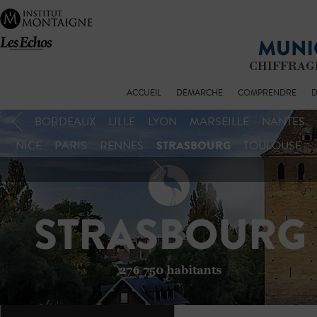
ACCUEIL
DÉMARCHE
COMPRENDRE
D
BORDEAUX
LILLE
LYON
MARSEILLE
NANTES
STRASBOURG
NICE
PARIS
RENNES
TOULOUSE