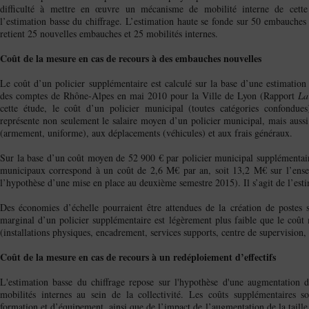
difficulté à mettre en œuvre un mécanisme de mobilité interne de cette 
l’estimation basse du chiffrage. L’estimation haute se fonde sur 50 embauches
retient 25 nouvelles embauches et 25 mobilités internes.
Coût de la mesure en cas de recours à des embauches nouvelles
Le coût d’un policier supplémentaire est calculé sur la base d’une estimation
des comptes de Rhône-Alpes en mai 2010 pour la Ville de Lyon (Rapport
La
cette étude, le coût d’un policier municipal (toutes catégories confondu
représente non seulement le salaire moyen d’un policier municipal, mais aussi
(armement, uniforme), aux déplacements (véhicules) et aux frais généraux.
Sur la base d’un coût moyen de 52 900 € par policier municipal supplémentaire
municipaux correspond à un coût de 2,6 M€ par an, soit 13,2 M€ sur l’ense
l’hypothèse d’une mise en place au deuxième semestre 2015). Il s’agit de l’esti
Des économies d’échelle pourraient être attendues de la création de postes s
marginal d’un policier supplémentaire est légèrement plus faible que le coût m
(installations physiques, encadrement, services supports, centre de supervision, 
Coût de la mesure en cas de recours à un redéploiement d’effectifs
L'estimation basse du chiffrage repose sur l'hypothèse d'une augmentation d
mobilités internes au sein de la collectivité. Les coûts supplémentaires s
formation et d’équipement, ainsi que de l’impact de l’augmentation de la taille