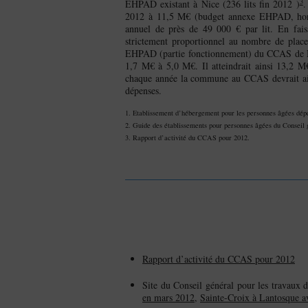
3
EHPAD existant à Nice (236 lits fin 2012 )
.
2012 à 11,5 M€ (budget annexe EHPAD, hors
annuel de près de 49 000 € par lit. En fai
strictement proportionnel au nombre de plac
EHPAD (partie fonctionnement) du CCAS de Ni
1,7 M€ à 5,0 M€. Il atteindrait ainsi 13,2 
chaque année la commune au CCAS devrait ai
dépenses.
1. Etablissement d’hébergement pour les personnes âgées d
2. Guide des établissements pour personnes âgées du Conseil 
3. Rapport d’activité du CCAS pour 2012.
Rapport d’activité du CCAS pour 2012
Site du Conseil général pour les travaux
en mars 2012
,
Sainte-Croix à Lantosque a