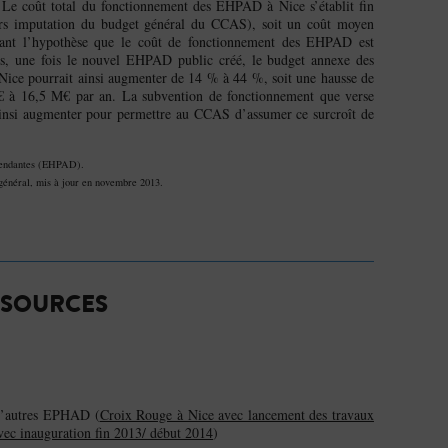
 Le coût total du fonctionnement des EHPAD à Nice s’établit fin
 imputation du budget général du CCAS), soit un coût moyen
sant l’hypothèse que le coût de fonctionnement des EHPAD est
es, une fois le nouvel EHPAD public créé, le budget annexe des
ce pourrait ainsi augmenter de 14 % à 44 %, soit une hausse de
M€ à 16,5 M€ par an. La subvention de fonctionnement que verse
nsi augmenter pour permettre au CCAS d’assumer ce surcroît de
épendantes (EHPAD).
général, mis à jour en novembre 2013.
SOURCES
 d’autres EPHAD (
Croix Rouge à Nice avec lancement des travaux
vec inauguration fin 2013/ début 2014
)