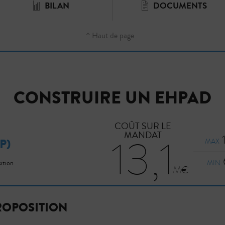
BILAN
DOCUMENTS
^ Haut de page
CONSTRUIRE UN EHPAD
COÛT SUR LE
MANDAT
13,1
P)
MAX
sition
MIN
ROPOSITION