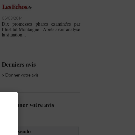
05/03/2014
Dix promesses phares examinées par
l’Institut Montaigne : Après avoir analysé
la situation...
Derniers avis
> Donner votre avis
Donner votre avis
Pseudo