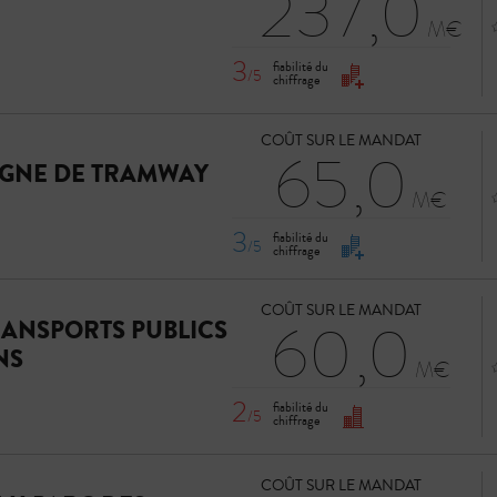
237,0
3
fiabilité du
/5
chiffrage
COÛT SUR LE MANDAT
65,0
IGNE DE TRAMWAY
3
fiabilité du
/5
chiffrage
COÛT SUR LE MANDAT
60,0
RANSPORTS PUBLICS
NS
2
fiabilité du
/5
chiffrage
COÛT SUR LE MANDAT