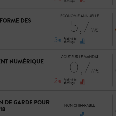
chiffrage
ECONOMIE ANNUELLE
5,7
ÉFORME DES
3
fiabilité du
/5
chiffrage
COÛT SUR LE MANDAT
0,7
ENT NUMÉRIQUE
2
fiabilité du
/5
chiffrage
N DE GARDE POUR
NON CHIFFRABLE
18