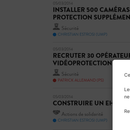
05/03/2014
INSTALLER 500 CAMÉRAS
PROTECTION SUPPLÉMEN
Sécurité
CHRISTIAN ESTROSI (UMP)
05/03/2014
RECRUTER 30 OPÉRATEU
VIDÉOPROTECTION
Sécurité
Ce
PATRICK ALLEMAND (PS)
Le
ne
05/03/2014
CONSTRUIRE UN EHPAD
Re
Actions de solidarité
CHRISTIAN ESTROSI (UMP)