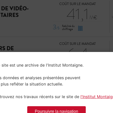
COÛT SUR LE MANDAT
41,1
 DE VIDÉO-
TAIRES
3
fiabilité du
/5
chiffrage
COÛT SUR LE MANDAT
6,4
RS DE
3
 site est une archive de l'Institut Montaigne.
fiabilité du
/5
chiffrage
s données et analyses présentées peuvent
COÛT SUR LE MANDAT
 plus refléter la situation actuelle.
13,1
trouvez nos travaux récents sur le site de
l'Institut Montai
3
fiabilité du
/5
chiffrage
Poursuivre la navigation