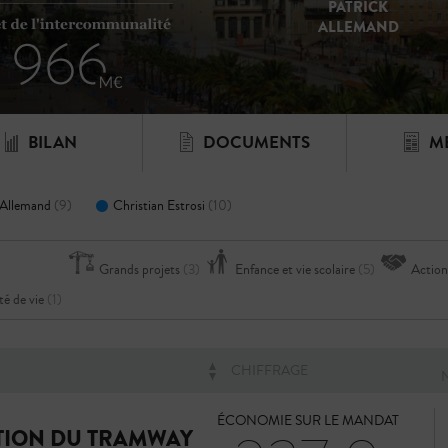
PATRICK
ALLEMAND
PROGRAMME
BILAN
DOCUMENTS
M
 Allemand
(9)
Christian Estrosi
(10)
Grands projets
(3)
Enfance et vie scolaire
(5)
Action
té de vie
(1)
CHIFFRAGE
ÉCONOMIE SUR LE MANDAT
TION DU TRAMWAY