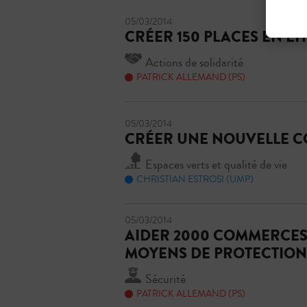
05/03/2014
CRÉER 150 PLACES EN E
Actions de solidarité
PATRICK ALLEMAND (PS)
05/03/2014
CRÉER UNE NOUVELLE C
Espaces verts et qualité de vie
CHRISTIAN ESTROSI (UMP)
05/03/2014
AIDER 2000 COMMERCES 
MOYENS DE PROTECTION
Sécurité
PATRICK ALLEMAND (PS)