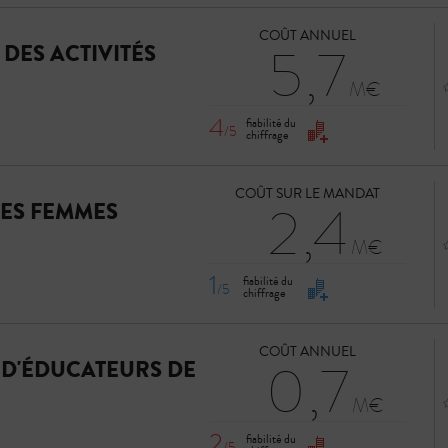
COÛT ANNUEL
5,7
DES ACTIVITÉS
4
fiabilité du
/5
chiffrage
COÛT SUR LE MANDAT
2,4
LES FEMMES
1
fiabilité du
/5
chiffrage
COÛT ANNUEL
0,7
D'ÉDUCATEURS DE
2
fiabilité du
/5