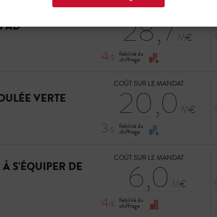
COÛT SUR LE MANDAT
28,7
HPAD
4
fiabilité du
/5
chiffrage
COÛT SUR LE MANDAT
20,0
OULÉE VERTE
3
fiabilité du
/5
chiffrage
COÛT SUR LE MANDAT
6,0
À S'ÉQUIPER DE
4
fiabilité du
/5
chiffrage