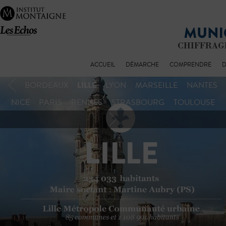
ACCUEIL
DÉMARCHE
COMPRENDRE
D
LILLE
BORDEAUX
LYON
MARSEILLE
NANTES
NICE
PARIS
RENNES
STRASBOURG
TOULOUSE