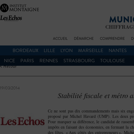
ACCUEIL
DÉMARCHE
COMPRENDRE
D
BORDEAUX
LILLE
LYON
MARSEILLE
NANTES
NICE
PARIS
RENNES
STRASBOURG
TOULOUSE
< Retour
19/03/2014
Stabilité fiscale et métro
Ce ne sont pas dix commandements mais six engag
proposé par Michel Havard (UMP). Les deux prem
Pour marquer sa différence, le candidat de rassemb
impôts en faisant des économies, en fermant la ch
des fêtes. « Aux côtés des entrepreneurs », Mich